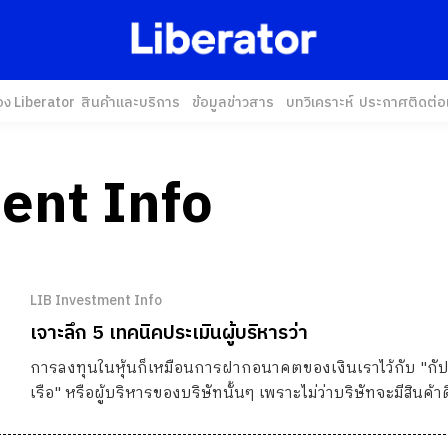
อง Liberator
สินค้าและบริการ
ข้อมูลข่าวสาร
บทวิเคราะห์
ประกาศ
ติดต่อ
ent Info
LIB Investment Info
เจาะลึก 5 เทคนิคประเมินผู้บริหารว่า
การลงทุนในหุ้นก็เหมือนการฝากอนาคตของเงินเราไว้กับ "กั
เรือ" หรือผู้บริหารของบริษัทนั้นๆ เพราะไม่ว่าบริษัทจะมีสินค้า
ไหน อุตสาหกรรมจะเติบโตอย่างไร หากผู้บริหารไม่เก่ง ไม่ซื่อสั
หรือไม่มีวิสัยทัศน์ ก็อาจทำให้เรือล่มได้ง่าย