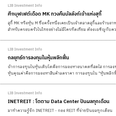
LIB Investment Info
ศึกบุฟเฟต์เดือด MK ทวงคืนบัลลังก์เจ้าแห่งสุกี้
สุกี้ MK หรือหุ้น M ซึ่งครั้งหนึ่งเคยเป็นเจ้าตลาดสุกี้และร้านอา
สำหรับครอบครัวในไทยอย่างไม่มีใครทัดเทียม ต้องเผชิญกับค
ท้าทายครั้งสำคัญ
LIB Investment Info
กลยุทธ์การลงทุนในหุ้นพลิกฟื้น
ถ้าการลงทุนในหุ้นเติบโตคือการมองหาอนาคตที่สดใส การลง
หุ้นคุณค่าคือการมองหาสินค้าลดราคา การลงทุนใน "หุ้นพลิกฟื
เปรียบเหมือนการตามหา "ของเก่าที่กำลังจะกลับมามีค่า" อีกคร
LIB Investment Info
INETREIT : โตตาม Data Center ปันผลทุกเดือน
มาทำความรู้จัก INETREIT - กอง REIT ที่จ่ายปันผลทุกเดือน