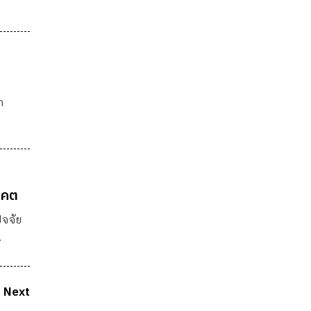
ก
าคต
ัจจัย
Next