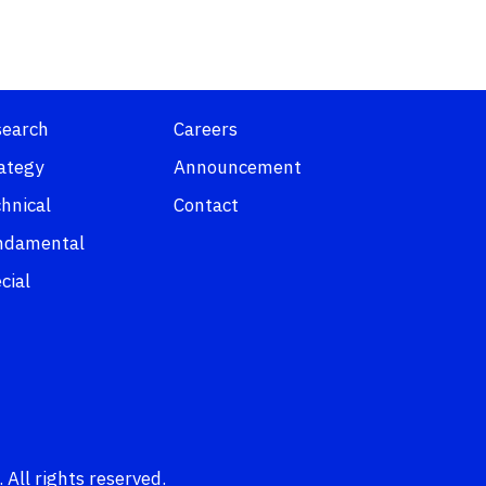
search
Careers
ategy
Announcement
hnical
Contact
ndamental
cial
 All rights reserved.