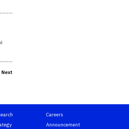
ed
Next
search
Careers
ategy
Announcement