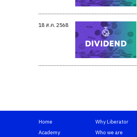
18 ส.ค. 2568
Home
Why Liberator
Academy
Who we are