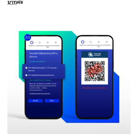
บาท
ค่ะ