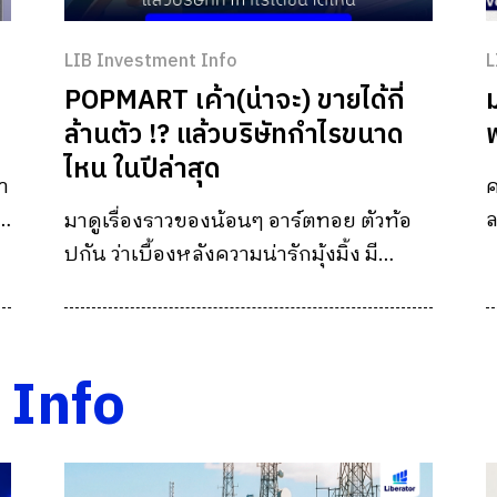
LIB Investment Info
L
POPMART เค้า(น่าจะ) ขายได้กี่
ล้านตัว !? แล้วบริษัทกำไรขนาด
ไหน ในปีล่าสุด
า
ค
ล
ล
มาดูเรื่องราวของน้อนๆ อาร์ตทอย ตัวท้อ
บ
ปกัน ว่าเบื้องหลังความน่ารักมุ้งมิ้ง มี
ต
ตัวเลขซ่อนอยู่มากมายขนาดไหน
ร
จ
 Info
บ