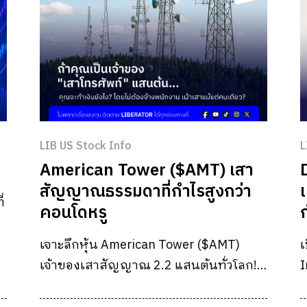
LIB US Stock Info
L
American Tower ($AMT) เสา
สัญญาณธรรมดาที่กำไรสูงกว่า
่
คอนโดหรู
เจาะลึกหุ้น American Tower ($AMT)
เ
เจ้าของเสาสัญญาณ 2.2 แสนต้นทั่วโลก!
I
โชว์งบปี 2025 กวาดรายได้หมื่นล้าน
ซ
เหรียญ พร้อมธุรกิจ Data Center รับเท
ส