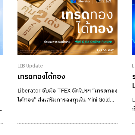
LIB Update
L
เทรดทองได้ทอง
ร
Liberator จับมือ TFEX จัดโปรฯ “เทรดทอง
ได้ทอง” ส่งเสริมการลงทุนใน Mini Gold
L
Online Future เปิดบัญชี TFEX ใหม่เดือน
ก
นี้ รับสิทธิประโยชน์สูงสุด 2 ต่อ ทั้ง E-
Voucher เติมน้ำมัน และทองคำแท้ส่งถึง