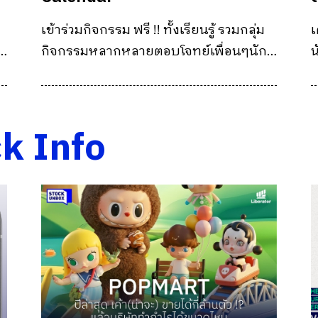
เข้าร่วมกิจกรรม ฟรี !! ทั้งเรียนรู้ รวมกลุ่ม
เ
ม
กิจกรรมหลากหลายตอบโจทย์เพื่อนๆนัก
น
ลงทุนได้ทุกคน
1
้
ก
ค
ck Info