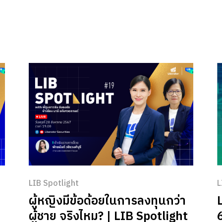
รนด์ AI เริ่มลงทุน หุ้นเมกา กับ Liberator
ใ
อ
แ
LIB Spotlight
L
ผู้หญิงมีข้อด้อยในการลงทุนกว่า
ผู้ชาย จริงไหม? | LIB Spotlight