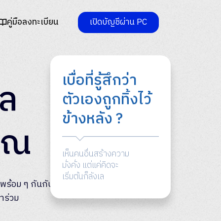
คู่มือลงทะเบียน
เปิดบัญชีผ่าน PC
เบื่อที่รู้สึกว่า
วล
ตัวเองถูกทิ้งไว้
ข้างหลัง ?
คุณ
เห็นคนอื่นสร้างความ
มั่งคั่ง แต่แค่คิดจะ
เริ่มต้นก็ลังเล
ไปพร้อม ๆ กันกับ
าร่วม