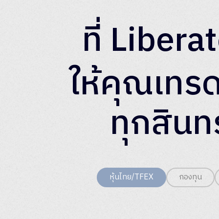
ที่ Libera
ให้คุณเทร
ทุกสินท
หุ้นไทย/TFEX
กองทุน