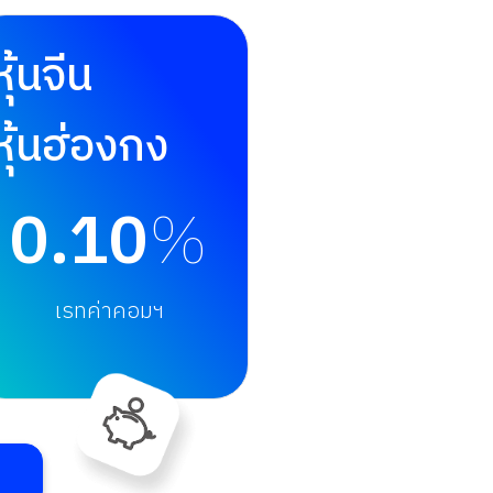
หุ้นจีน
หุ้นฮ่องกง
0.10
%
เรทค่าคอมฯ