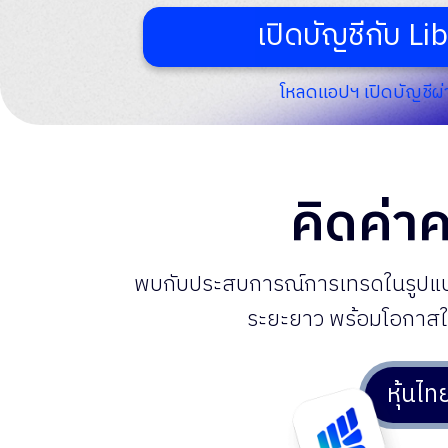
เปิดบัญชีกับ Li
โหลดแอปฯ เปิดบัญชีผ่
คิดค่าค
พบกับประสบการณ์การเทรดในรูปแบบใ
ระยะยาว
พร้อมโอกาสใน
หุ้นไท