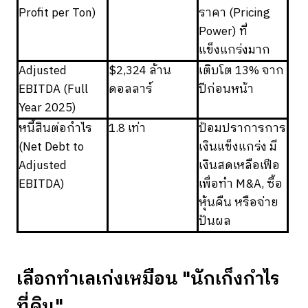
Profit per Ton)
ราคา (Pricing
Power) ที่
แข็งแกร่งมาก
Adjusted
$2,324 ล้าน
เติบโต 13% จาก
EBITDA (Full
ดอลลาร์
ปีก่อนหน้า
Year 2025)
หนี้สินต่อกำไร
1.8 เท่า
ป้อมปราการการ
(Net Debt to
เงินแข็งแกร่ง มี
Adjusted
เงินสดเหลือเฟือ
EBITDA)
เพื่อทำ M&A, ซื้อ
หุ้นคืน หรือจ่าย
ปันผล
เลือกทำเลเก่งเหมือน "นักเก็งกำไร
ที่ดิน"