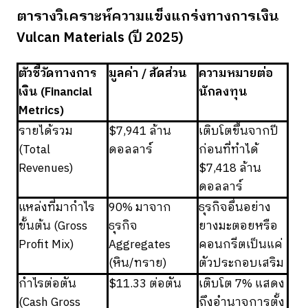
ตารางวิเคราะห์ความแข็งแกร่งทางการเงิน
Vulcan Materials (ปี 2025)
ตัวชี้วัดทางการ
มูลค่า / สัดส่วน
ความหมายต่อ
เงิน (Financial
นักลงทุน
Metrics)
รายได้รวม
$7,941 ล้าน
เติบโตขึ้นจากปี
(Total
ดอลลาร์
ก่อนที่ทำได้
Revenues)
$7,418 ล้าน
ดอลลาร์
แหล่งที่มากำไร
90% มาจาก
ธุรกิจอื่นอย่าง
ขั้นต้น (Gross
ธุรกิจ
ยางมะตอยหรือ
Profit Mix)
Aggregates
คอนกรีตเป็นแค่
(หิน/ทราย)
ตัวประกอบเสริม
กำไรต่อตัน
$11.33 ต่อตัน
เติบโต 7% แสดง
(Cash Gross
ถึงอำนาจการตั้ง