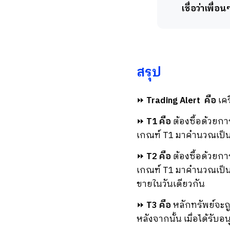
เชื่อว่าเพื่
สรุป
⏩
Trading Alert
คือ
เคร
⏩
T1 คือ
ต้องซื้อด้วยก
เกณฑ์ T1 มาคำนวณเป็นว
⏩
T2 คือ
ต้องซื้อด้วยก
เกณฑ์ T1 มาคำนวณเป็นวง
ขายในวันเดียวกัน
⏩
T3 คือ
หลักทรัพย์จะถ
หลังจากนั้น เมื่อได้รับ