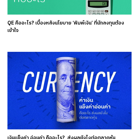
QE คืออะไร? เบื้องหลังนโยบาย ‘พิมพ์เงิน’ ที่นักลงทุนต้อง
เข้าใจ
เงินแข็งค่า อ่อนค่า คืออะไร? ส่งผลยังไงต่อตลาดหุ้น