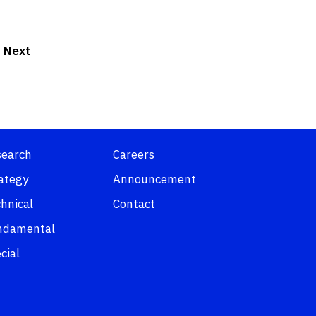
Next
search
Careers
ategy
Announcement
hnical
Contact
ndamental
cial