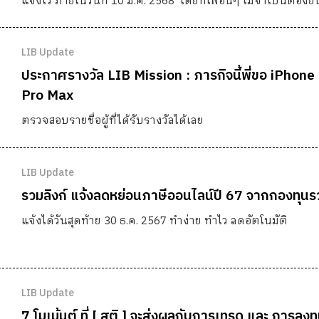
แจ้งไว้ ภายในวันที่ 10 มี.ค. 2568 โดยที่เพื่อนๆ ไม่จำเป็นต้องย
ประสงค์ใดๆเข้ามาเลย
LIB Update
ประกาศรางวัล LIB Mission : ภารกิจนี้พี่ขอ iPhone
Pro Max
ตรวจสอบรายชื่อผู้ที่ได้รับรางวัลได้เลย
LIB Update
รวมลิงก์ แจ้งลดหย่อนภาษีออนไลน์ปี 67 จากกองทุนร
แจ้งได้วันสุดท้าย 30 ธ.ค. 2567 ทำง่าย ทำไว ลดอัตโนมัติ
LIB Update
7 โมเม้นต์ ที่ [ สติ ] จะส่งผลกับการเทรด และ การลง