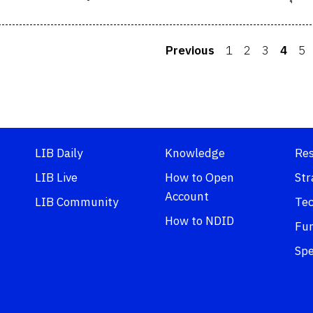
Previous
1
2
3
4
5
LIB Daily
Knowledge
Re
LIB Live
How to Open
Str
Account
LIB Community
Tec
How to NDID
Fu
Spe