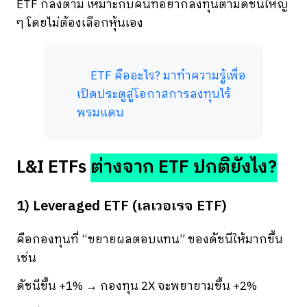
ETF ก็ลงตาม เหมาะกับคนที่อยากลงทุนตามดัชนีใหญ่
ๆ โดยไม่ต้องเลือกหุ้นเอง
ETF คืออะไร? มาทำความรู้เพื่อ
เปิดประตูสู่โอกาสการลงทุนไร้
พรมแดน
L&I ETFs
ต่างจาก ETF ปกติยังไง?
1) Leveraged ETF (เลเวอเรจ ETF)
คือกองทุนที่ “ขยายผลตอบแทน” ของดัชนีให้มากขึ้น
เช่น
ดัชนีขึ้น +1% → กองทุน 2X จะพยายามขึ้น +2%