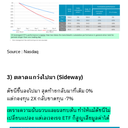
Source : Nasdaq
3) ตลาดแกว่งไปมา (Sideway)
ดัชนีขึ้นลงไปมา สุดท้ายกลับมาที่เดิม 0%
แต่กองทุน 2X กลับขาดทุน -7%
เพราะความผันผวนและผลทบต้น ทำให้แม้ดัชนีไม่
เปลี่ยนแปลง แต่เลเวอเรจ ETF ก็สูญเสียมูลค่าได้