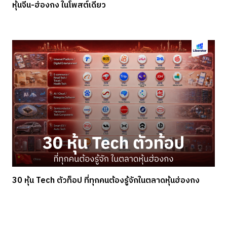
หุ้นจีน-ฮ่องกง ในโพสต์เดียว
30 หุ้น Tech ตัวท็อป ที่ทุกคนต้องรู้จักในตลาดหุ้นฮ่องกง