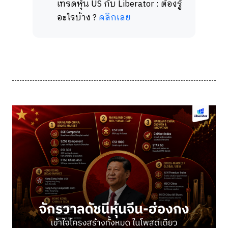
เทรดหุ้น US กับ Liberator : ต้องรู้
อะไรบ้าง ?
คลิกเลย