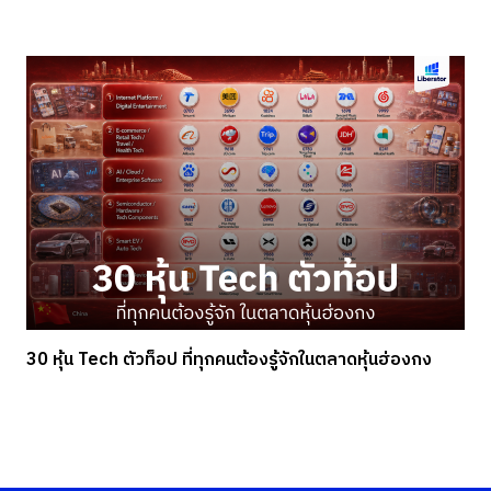
30 หุ้น Tech ตัวท็อป ที่ทุกคนต้องรู้จักในตลาดหุ้นฮ่องกง