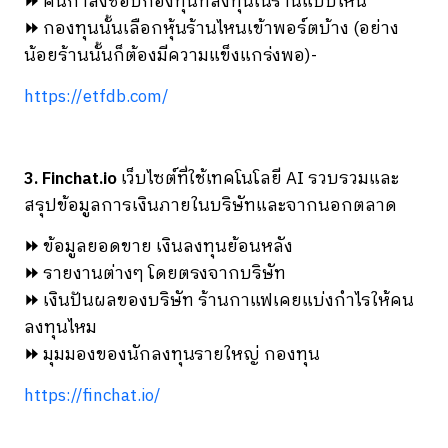
⏩
คนกำลังชอบกองทุนที่ลงทุนในร้านแบบไหน
⏩
กองทุนนั้นเลือกหุ้นร้านไหนเข้าพอร์ตบ้าง (อย่าง
น้อยร้านนั้นก็ต้องมีความแข็งแกร่งพอ)-
https://etfdb.com/
3. Finchat.io
เว็บไซต์ที่ใช้เทคโนโลยี AI รวบรวมและ
สรุปข้อมูลการเงินภายในบริษัทและจากนอกตลาด
⏩
ข้อมูลยอดขาย เงินลงทุนย้อนหลัง
⏩
รายงานต่างๆ โดยตรงจากบริษัท
⏩
เงินปันผลของบริษัท ร้านกาแฟเคยแบ่งกำไรให้คน
ลงทุนไหม
⏩
มุมมองของนักลงทุนรายใหญ่ กองทุน
https://finchat.io/