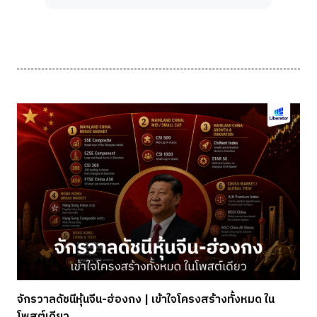
จักรวาลดัชนีหุ้นจีน-ฮ่องกง | เข้าใจโครงสร้างทั้งหมด ใน
โพสต์เดียว