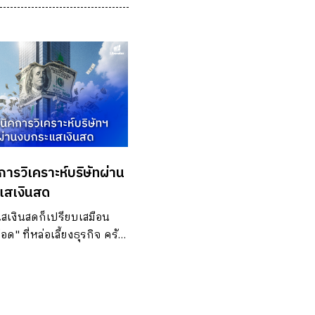
การวิเคราะห์บริษัทผ่าน
แสเงินสด
เงินสดก็เปรียบเสมือน
ือด" ที่หล่อเลี้ยงธุรกิจ ครับ
อให้บริษัทมีกำไรมหาศาล
่มี "เงินสด" หมุนเวียนในมือ
่ายหนี้ไม่ได้ หรือไม่มีเงิน
ุรกิจ สุดท้ายก็ไปไม่รอด