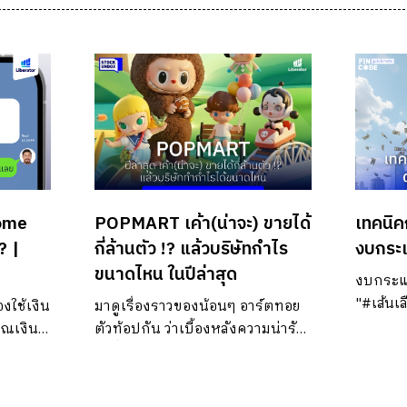
come
POPMART เค้า(น่าจะ) ขายได้
เทคนิค
? |
กี่ล้านตัว !? แล้วบริษัทกำไร
งบกระ
ขนาดไหน ในปีล่าสุด
งบกระแส
"#เส้นเล
งใช้เงิน
มาดูเรื่องราวของน้อนๆ อาร์ตทอย
เพราะต่
วณเงิน
ตัวท้อปกัน ว่าเบื้องหลังความน่ารัก
แต่ถ้าไม
ษี 10%
มุ้งมิ้ง มีตัวเลขซ่อนอยู่มากมาย
ก็อาจจะจ
ูง
ขนาดไหน
ไปขยายธ