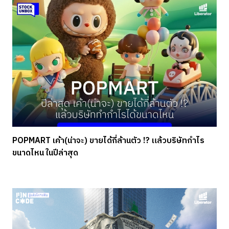
POPMART เค้า(น่าจะ) ขายได้กี่ล้านตัว !? แล้วบริษัทกำไร
ขนาดไหน ในปีล่าสุด