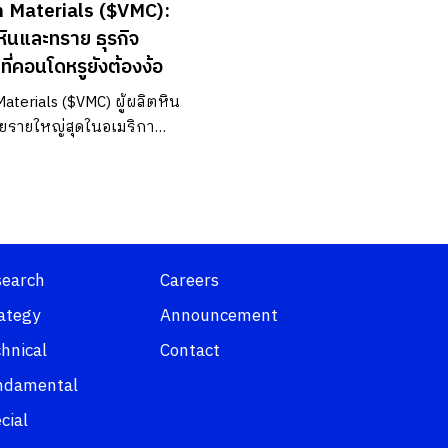
n Materials ($VMC):
หินและทราย ธุรกิจ
ที่คอนโดหรูยังต้องง้อ
aterials ($VMC) ผู้ผลิตหิน
ยรายใหญ่สุดในอเมริกา
ความลับการผูกขาด Local
y อัปเดตงบปี 2025 กำไร
พร้อมรับอานิสงส์เทรนด์
nter เลือกลงทุน หุ้นเมกา
นต่างประเทศ กับ Liberator
search
Careers
ategy
Announcement
hnical
Contact
ndamental
cial