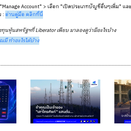
อก "Manage Account" > เลือก "เปิดประเภทบัญชีอื่นๆเพิ่ม" 
ม :
อ่านคู่มือ คลิกที่นี่
ทุนหุ้นสหรัฐฯที่ Liberator เพียบ มาลองดูว่ามีอะไรบ้าง
ุณมี ทำอะไรได้บ้าง