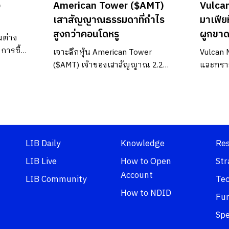
ง
American Tower ($AMT)
Vulca
เสาสัญญาณธรรมดาที่กำไร
มาเฟีย
สูงกว่าคอนโดหรู
ผูกขาด
นต่าง
บการซื้อ
เจาะลึกหุ้น American Tower
Vulcan M
($AMT) เจ้าของเสาสัญญาณ 2.2
และทรา
แสนต้นทั่วโลก! โชว์งบปี 2025
เจาะลึก
กวาดรายได้หมื่นล้านเหรียญ พร้อม
Monopol
ธุรกิจ Data Center รับเทรนด์ AI
โต 13% 
เริ่มลงทุน หุ้นเมกา กับ Liberator
Data Ce
และ หุ้
LIB Daily
Knowledge
Re
LIB Live
How to Open
Str
Account
LIB Community
Tec
How to NDID
Fu
Spe