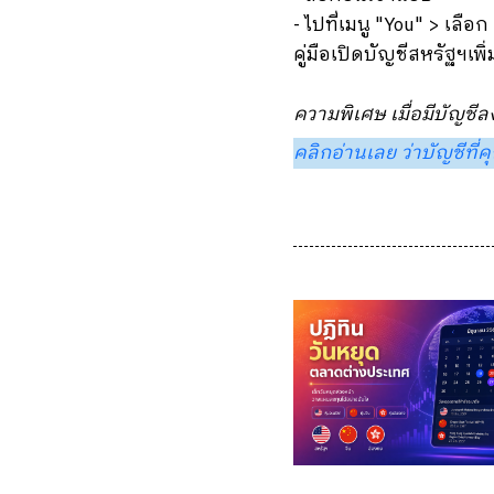
- ไปที่เมนู "You" > เลื
คู่มือเปิดบัญชีสหรัฐฯเพิ่
ความพิเศษ เมื่อมีบัญชีลง
คลิกอ่านเลย ว่าบัญชีที่ค