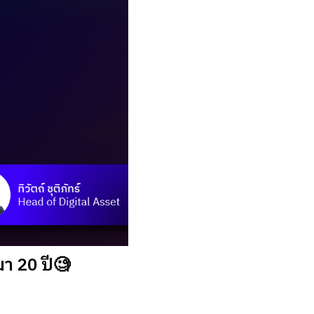
มา 20 ปี🧐