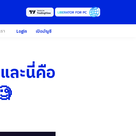
เรา
Login
เปิดบัญชี
ละนี่คือ
🧐