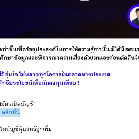
ัดทำขึ้นเพื่อวัตถุประสงค์ในการให้ความรู้เท่านั้น มิได้มีเ
ศึกษาข้อมูลและพิจารณาความเสี่ยงด้วยตนเองก่อนตัดสินใ
ัวไว้ อุ่นใจ ไม่พลาดทุกโอกาสในตลาดต่างประเทศ
สิทธิประโยชน์เพื่อนักลงทุนเพียบ !
r
มัครเปิดบัญชี"
 คลิกที่นี่
เปิดบัญชีหุ้นสหรัฐฯเพิ่ม