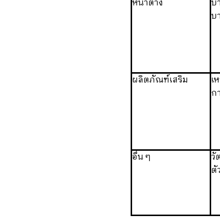
หน้าต่าง
บา
บา
ผลิตภัณฑ์เสริม
เห
กา
อื่น ๆ
วั
ตั