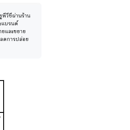
ีวีซีผ่านร้าน
ละแบรนด์
หลายและขยาย
ายลดการปล่อย
%