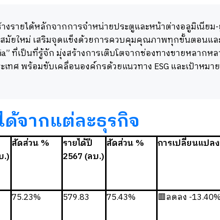
งรายได้หลักจากการจำหน่ายประตูและหน้าต่างอลูมิเนียม-ยูพ
างสมัยใหม่ เสริมจุดแข็งด้วยการควบคุมคุณภาพทุกขั้นตอนแ
a” ที่เป็นที่รู้จัก มุ่งสร้างการเติบโตจากช่องทางขายหลาก
ะเทศ พร้อมขับเคลื่อนองค์กรด้วยแนวทาง ESG และเป้าหม
ได้จากแต่ละธุรกิจ
สัดส่วน %
รายได้ปี
สัดส่วน %
การเปลี่ยนแปลง
บ.)
2567 (ลบ.)
75.23%
579.83
75.43%
🟥ลดลง -13.40