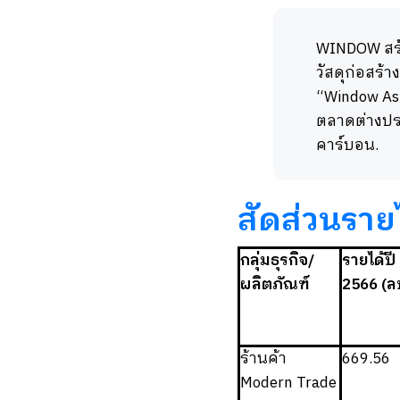
WINDOW สร้า
วัสดุก่อสร้
“Window Asi
ตลาดต่างปร
คาร์บอน.
สัดส่วนราย
กลุ่มธุรกิจ/
รายได้ปี
ผลิตภัณฑ์
2566 (ล
ร้านค้า
669.56
Modern Trade