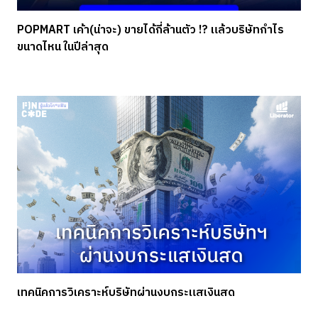
POPMART เค้า(น่าจะ) ขายได้กี่ล้านตัว !? แล้วบริษัทกำไร
ขนาดไหน ในปีล่าสุด
เทคนิคการวิเคราะห์บริษัทผ่านงบกระแสเงินสด