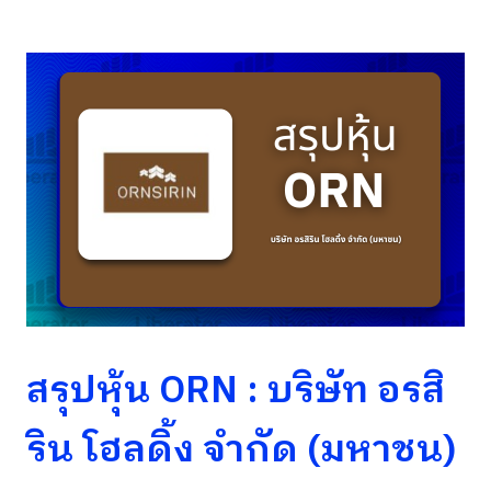
สรุปหุ้น ORN : บริษัท อรสิ
ริน โฮลดิ้ง จํากัด (มหาชน)