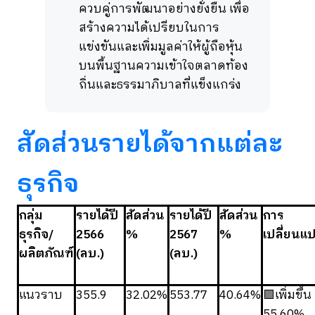
ควบคู่การพัฒนาอย่างยั่งยืน เพื่อ
สร้างความได้เปรียบในการ
แข่งขันและเพิ่มมูลค่าให้ผู้ถือหุ้น
บนพื้นฐานความเข้าใจตลาดท้อง
ถิ่นและธรรมาภิบาลที่แข็งแกร่ง
สัดส่วนรายได้จากแต่ละ
ธุรกิจ
กลุ่ม
รายได้ปี
สัดส่วน
รายได้ปี
สัดส่วน
การ
ธุรกิจ/
2566
%
2567
%
เปลี่ยนแ
ผลิตภัณฑ์
(ลบ.)
(ลบ.)
แนวราบ
355.9
32.02%
553.77
40.64%
🟩เพิ่มขึ้น
55.60%