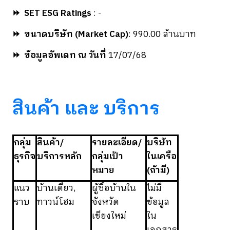
⏩
SET ESG Ratings
: -
⏩
ขนาดบริษัท (Market Cap)
: 990.00 ล้านบาท
⏩
ข้อมูลอัพเดท ณ วันที่
17/07/68
สินค้า และ บริการ
กลุ่ม
สินค้า/
รายละเอียด/
บริษัท
ธุรกิจ
บริการหลัก
กลุ่มเป้า
ในเครือ
หมาย
(ถ้ามี)
แนว
บ้านเดี่ยว,
ผู้ซื้อบ้านใน
ไม่มี
ราบ
ทาวน์โฮม
จังหวัด
ข้อมูล
เชียงใหม่
ใน