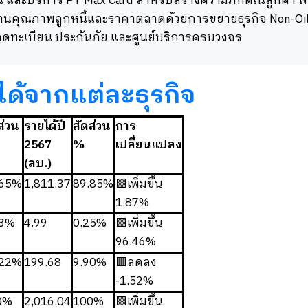
 และบริการ PT Max Card สำหรับสร้างความภักดีในลูกค้า พร
้านคุณภาพลูกหนี้และราคาตลาดด้วยการขยายธุรกิจ Non-Oil อ
รจดทะเบียน ประกันภัย และศูนย์บริการครบวงจร
ได้จากแต่ละธุรกิจ
ส่วน
รายได้ปี
สัดส่วน
การ
2567
%
เปลี่ยนแปลง
(ลบ.)
.65%
1,811.37
89.85%
🟩เพิ่มขึ้น
1.87%
13%
4.99
0.25%
🟩เพิ่มขึ้น
96.46%
.22%
199.68
9.90%
🟥ลดลง
-1.52%
0%
2,016.04
100%
🟩เพิ่มขึ้น