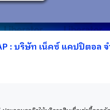
AP : บริษัท เน็คซ์ แคปปิตอล จ