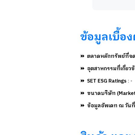
ข้อมูลเบื้อง
⏩
ตลาดหลักทรัพย์ที่จ
⏩
อุตสาหกรรมที่เกี่ยวข
⏩
SET ESG Ratings
: -
⏩
ขนาดบริษัท (Market
⏩
ข้อมูลอัพเดท ณ วันที