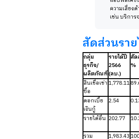
แอปพลิเคชัน
ความเสี่ยงด
เช่น บริกา
สัดส่วนราย
กลุ่ม
รายได้ปี
สัด
ธุรกิจ/
2566
%
ผลิตภัณฑ์
(ลบ.)
สินเชื่อเช่า
1,778.11
89
ซื้อ
ดอกเบี้ย
2.54
0.
เงินกู้
รายได้อื่น
202.77
10
รวม
1,983.43
10