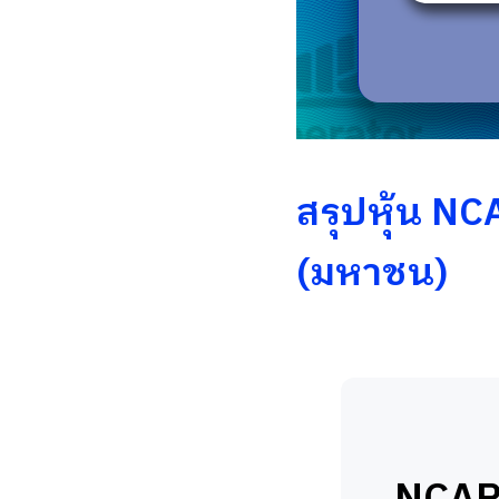
สรุปหุ้น NC
(มหาชน)