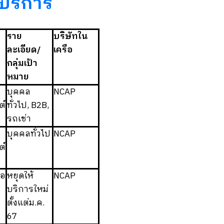
 บริการ
ราย
บริษัทใน
ละเอียด/
เครือ
กลุ่มเป้า
หมาย
บุคคล
NCAP
ต์
ทั่วไป, B2B,
รถเช่า
บุคคลทั่วไป
NCAP
ต์
ือ
หยุดให้
NCAP
บริการใหม่
ตั้งแต่ม.ค.
67