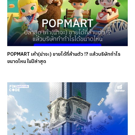
POPMART เค้า(น่าจะ) ขายได้กี่ล้านตัว !? แล้วบริษัทกำไร
ขนาดไหน ในปีล่าสุด