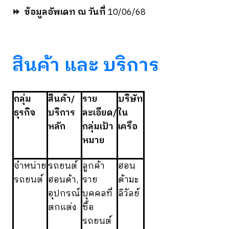
⏩
ข้อมูลอัพเดท ณ วันที่
10/06/68
สินค้า และ บริการ
กลุ่ม
สินค้า/
ราย
บริษัท
ธุรกิจ
บริการ
ละเอียด/
ใน
หลัก
กลุ่มเป้า
เครือ
หมาย
จำหน่าย
รถยนต์
ลูกค้า
ฮอน
รถยนต์
ฮอนด้า,
ราย
ด้ามะ
อุปกรณ์
บุคคลที่
ลิวัลย์
ตกแต่ง
ซื้อ
รถยนต์