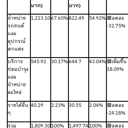
บาท)
บาท)
จำหน่าย
1,223.10
67.60%
822.49
54.92%
🟥ลดลง
รถยนต์
-32.75%
และ
อุปกรณ์
ตกแต่ง
บริการ
545.92
30.17%
644.7
43.04%
🟩เพิ่มขึ้น
ซ่อมบำรุง
18.09%
และ
จำหน่าย
อะไหล่
รายได้อื่น
40.29
2.23%
30.55
2.04%
🟥ลดลง
ๆ
-24.18%
รวม
1,809.30
100%
1,497.74
100%
🟥ลดลง