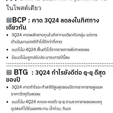
ในโพสต์เดียว
BCP
คาด
3Q24
ลดลงในทิศทาง
🟦
:
เดียวกัน
3Q24
คาดพลิกขาดทุนในทิศทางเดียวกับกลุ่ม แต่การ
ดำเนินงานปกติทำได้ดีกว่าที่คาด
แนวโน้ม
4Q24
ฟื้นตัวได้จากรายการพิเศษลดลง
มีแนวโน้มถูกปรับประมาณการปีนี้ลง
::::::::::::::::::::::::::::::::::::::::::::::::::::::::::::
BTG
3Q24
กำไรยังดีต่อ
q-q
ดีสุด
🟦
:
ของปี
3Q24
คาดกำไรจะทำสถิติสูงสุดของปีจากราคาขายสูงและ
ราคาวัตถุดิบลดลง
แนวโน้ม
4Q24
คาดจะหดตัว
q-q
ตามราคาขายลดลงเหตุ
อุปสงค์ได้รับผลกระทบ น้ำท่วม
,
กินเจ