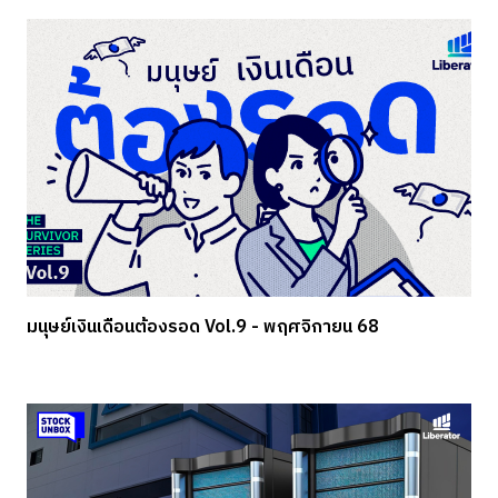
มนุษย์เงินเดือนต้องรอด Vol.9 - พฤศจิกายน 68