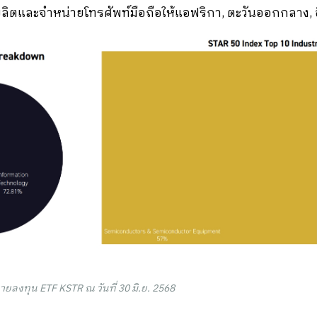
ผลิตและจำหน่ายโทรศัพท์มือถือให้แอฟริกา, ตะวันออกกลาง, อ
ลงทุน ETF KSTR ณ วันที่ 30 มิ.ย. 2568