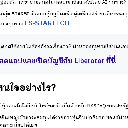
รัฐอเมริกาพยายามสกัดไม่ให้จีนเข้าถึงเทคโนโลยี AI ทุกทาง?
้นกลุ่ม STAR50
ตัวแทนหุ้นยูนิคอร์น ผู้เตรียมสร้างนวัตกรรมย
ES-STARTECH
ในกองทุนรวม
ะเทศได้ง่าย ไม่ต้องกังวลเรื่องภาษี ผ่านกองทุนรวมได้บนแอป
ดแอปและเปิดบัญชีกับ Liberator ที่นี่
สนใจอย่างไร?
นีหุ้นเทคโนโลยีหน้าใหม่ของจีนที่คล้ายกับ NASDAQ ของสหรั
นดินใหญ่เข้ามาระดมทุนได้ง่ายกว่าหุ้นจีนปกติมาก ขอแค่ผ่าน 1
ก็จดทะเบียนได้เลย