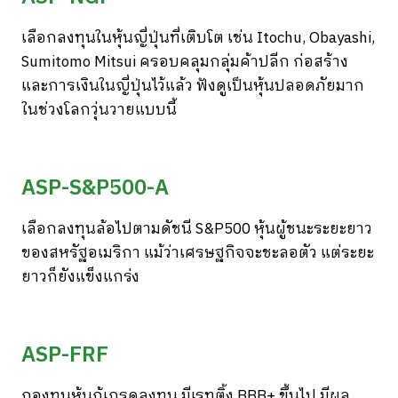
เลือกลงทุนในหุ้นญี่ปุ่นที่เติบโต เช่น Itochu, Obayashi,
Sumitomo Mitsui ครอบคลุมกลุ่มค้าปลีก ก่อสร้าง
และการเงินในญี่ปุ่นไว้แล้ว ฟังดูเป็นหุ้นปลอดภัยมาก
ในช่วงโลกวุ่นวายแบบนี้
ASP-S&P500-A
เลือกลงทุนล้อไปตามดัชนี S&P500 หุ้นผู้ชนะระยะยาว
ของสหรัฐอเมริกา แม้ว่าเศรษฐกิจจะชะลอตัว แต่ระยะ
ยาวก็ยังแข็งแกร่ง
ASP-FRF
กองทุนหุ้นกู้เกรดลงทุน มีเรทติ้ง BBB+ ขึ้นไป มีผล