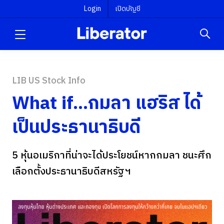
Login
เปิดบัญชี
LIB US Stock Info
What if...กมลา แฮริส ได้
เป็นประธานาธิบดี
5 หุ้นอเมริกาที่น่าจะได้ประโยชน์หากกมลา ชนะศึก
เลือกตั้งประธานาธิบดีสหรัฐฯ