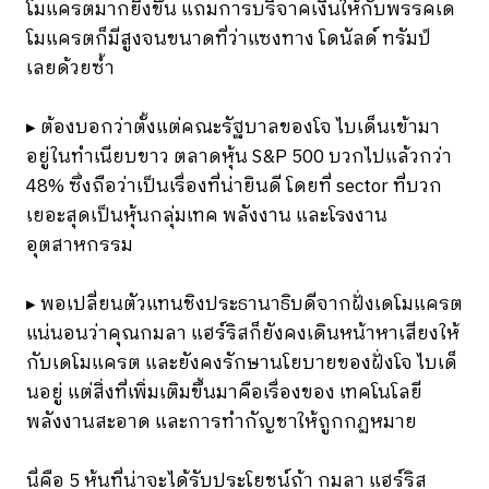
โมแครตมากยิ่งขึ้น แถมการบริจาคเงินให้กับพรรคเด
โมแครตก็มีสูงจนขนาดที่ว่าแซงทาง โดนัลด์ ทรัมป์
เลยด้วยซ้ำ
▸ ต้องบอกว่าตั้งแต่คณะรัฐบาลของโจ ไบเด็นเข้ามา
อยู่ในทำเนียบขาว ตลาดหุ้น S&P 500 บวกไปแล้วกว่า
48% ซึ่งถือว่าเป็นเรื่องที่น่ายินดี โดยที่ sector ที่บวก
เยอะสุดเป็นหุ้นกลุ่มเทค พลังงาน และโรงงาน
อุตสาหกรรม
▸ พอเปลี่ยนตัวแทนชิงประธานาธิบดีจากฝั่งเดโมแครต
แน่นอนว่าคุณกมลา แฮร์ริสก็ยังคงเดินหน้าหาเสียงให้
กับเดโมแครต และยังคงรักษานโยบายของฝั่งโจ ไบเด็
นอยู่ แต่สิ่งที่เพิ่มเติมขึ้นมาคือเรื่องของ เทคโนโลยี
พลังงานสะอาด และการทำกัญชาให้ถูกกฏหมาย
นี่คือ 5 หุ้นที่น่าจะได้รับประโยชน์ถ้า กมลา แฮร์ริส