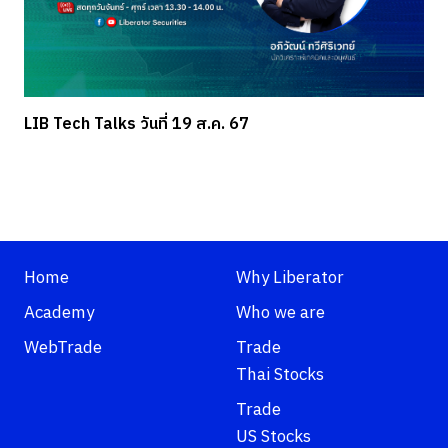
LIB Tech Talks วันที่ 19 ส.ค. 67
Home
Why Liberator
Academy
Who we are
WebTrade
Trade
Thai Stocks
Trade
US Stocks