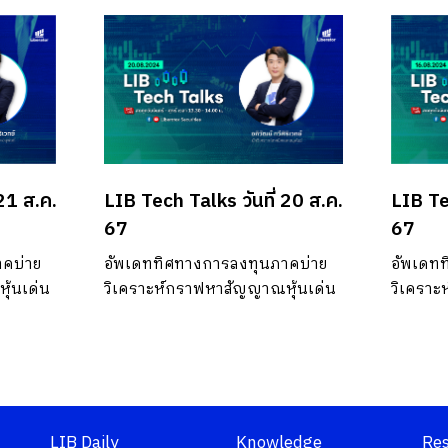
21 ส.ค.
LIB Tech Talks วันที่ 20 ส.ค.
LIB Te
67
67
าคบ่าย
อัพเดททิศทางการลงทุนภาคบ่าย
อัพเดท
ุ้นเด่น
วิเคราะห์กราฟหาสัญญาณหุ้นเด่น
วิเคราะ
LIB Daily
Knowledge
Re