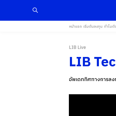
หน้าแรก
เริ่มต้นลงทุน
ทำไมต้
LIB Live
LIB Tech
อัพเดททิศทางการลงท