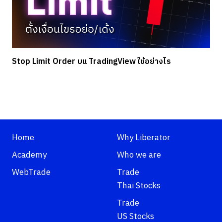
Stop Limit Order บน TradingView ใช้อย่างไร
Home
Why Liberator
Academy
Who we are
WebTrade
Trade
Thai Stocks
Trade
US Stocks