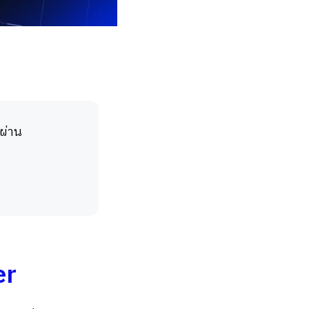
่ผ่าน
er