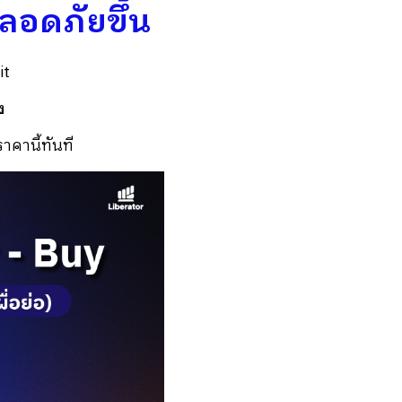
ปลอดภัยขึ้น
it
ง
ราคานี้ทันที