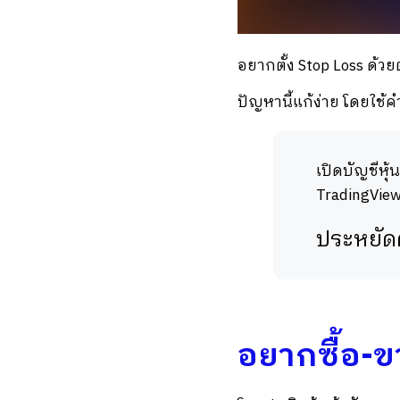
อยากตั้ง Stop Loss ด้ว
ปัญหานี้แก้ง่าย โดยใช้ค
เปิดบัญชีหุ้
TradingVie
ประหยัดค
อยากซื้อ-ขา