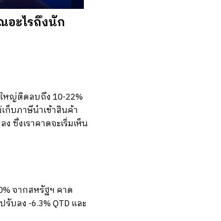
าณอะไรถึงนัก
วนใหญ่ติดลบถึง 10-22%
ก็บภาษีนำเข้าสินค้า
 ซึ่งเราคาดจะเริ่มเห็น
ี 0% จากสหรัฐฯ คาด
ก็ปรับลง -6.3% QTD และ