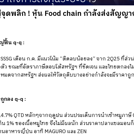
ู่จุดพลิก ! หุ้น Food chain กำลังส่งสัญญ
่ฟื้น q-q :
SSSG เดือน ก.ค. มีแนวโน้ม “ติดลบน้อยลง” จาก 2Q25 ที่ส่
ว ขณะที่อัตราภาษีตอบโต้สหรัฐฯ ที่ชัดเจน และไทยตกลงไม่เ
มดจากสหรัฐฯ ส่งผลให้วัตถุดิบบางอย่างกำลังจะมีราคาถูกลง
ถูกลง q-q :
-14.7% QTD หลักๆจากฤดูฝน ส่วนประเด็นการนำเข้าหมูภาษ
เกิน 1% ของเนื้อหมูไทย จึงไม่มีผลนัก ส่วนราคาปลาแซลมอน
้อร้านอาหารญี่ปุ่น อาทิ MAGURO และ ZEN