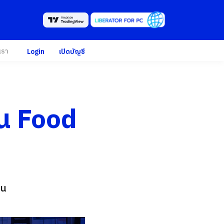
เรา
Login
เปิดบัญชี
ุ้น Food
ุน