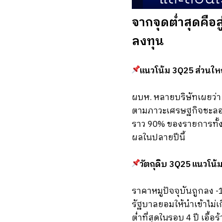
จากจุดต่ำสุดคือส
ลงทุน
แนวโน้ม 3Q25 ส่วนใหญ
ผบห. หลายบริษัทเผยว่า 
ตามภาวะเศรษฐกิจชะลอตั
ราว 90% ของรายการทั้งห
ผลในปลายปีนี้
วัตถุดิบ 3Q25 แนวโน้ม
ราคาหมูปัจจุบันถูกลง 
รัฐบาลยอมให้นำเข้าไม่
ต่ำที่สุดในรอบ 4 ปี เอื