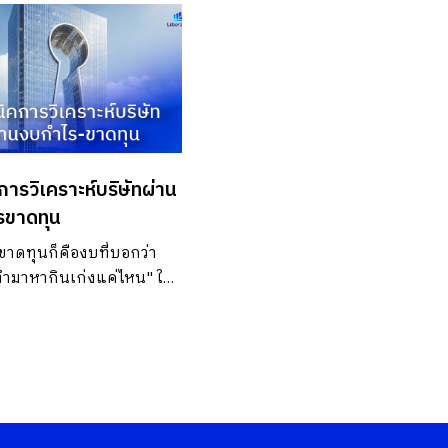
การวิเคราะห์บริษัทผ่าน
รขาดทุน
าดทุนก็คืองบที่บอกว่า
ทำมาหากินเก่งแค่ไหน" ใน
าหนึ่งๆ ครับ เช่น ในไตรมาส
า บริษัทมีรายได้เท่าไหร่ มี
่าไหร่ สุดท้ายเหลือ "กำไร"
าดทุน" เท่าไหร่กันแ