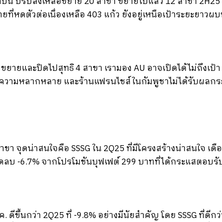
ปีนี้ ปรับลงเหลือขยาย 20 สาขา ขยายไปแล้ว 12 สาขา 2H25 
ที่หดตัวต่อเนื่องเหลือ 403 แก้ว ยังอยู่เหนือเป้าระยะยาวผบห.
ขยายและปิดไปสุทธิ 4 สาขา เรามอง AU อาจเปิดได้ไม่ถึงเป้า ส
ื่อความหลากหลาย และร้านแฟรนไชส์ในกัมพูชาไม่ได้รับผลกร
สาขา จุดน่าสนใจคือ SSSG ใน 2Q25 ที่มีโครงสร้างน่าสนใจ เดื
ดลบ -6.7% จากโปรโมชันบุฟเฟต์ 299 บาทที่ได้กระแสตอบรับด
 ดีขึ้นกว่า 2Q25 ที่ -9.8% อย่างมีนัยสำคัญ โดย SSSG ที่ดีกว