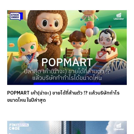
POPMART เค้า(น่าจะ) ขายได้กี่ล้านตัว !? แล้วบริษัทกำไร
ขนาดไหน ในปีล่าสุด