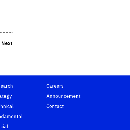
Next
search
Careers
ategy
Announcement
hnical
Contact
ndamental
cial