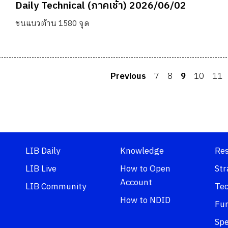
Daily Technical (ภาคเช้า) 2026/06/02
ชนแนวต้าน 1580 จุด
Previous
7
8
9
10
11
LIB Daily
Knowledge
Re
LIB Live
How to Open
Str
Account
LIB Community
Tec
How to NDID
Fu
Spe