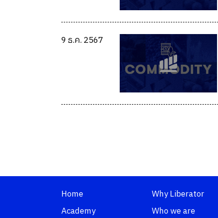
9 ธ.ค. 2567
Home
Why Liberator
Academy
Who we are