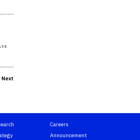
แรง
Next
search
Careers
ategy
Announcement