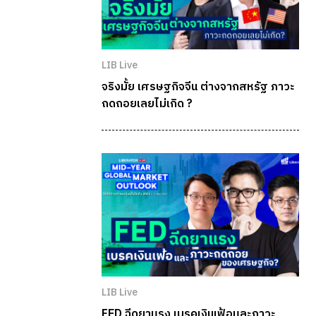
LIB Live
จริงมั้ย เศรษฐกิจจีน ต่างจากสหรัฐ ภาวะ
ถดถอยเลยไม่เกิด ?
LIB Live
FED ฉีดยาแรง เบรคเงินเฟ้อและภาวะ