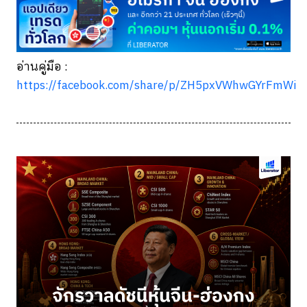
อ่านคู่มือ :
https://facebook.com/share/p/ZH5pxVWhwGYrFmWi