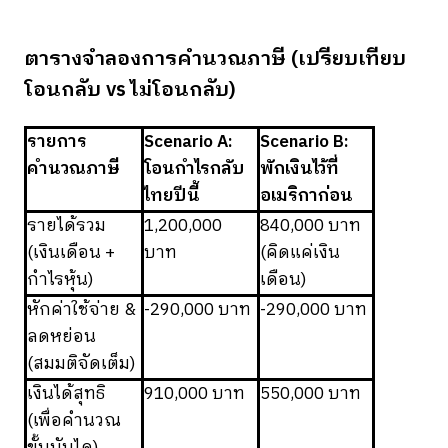
ตารางจำลองการคำนวณภาษี (เปรียบเทียบ
โอนกลับ vs ไม่โอนกลับ)
รายการ
Scenario A:
Scenario B:
คำนวณภาษี
โอนกำไรกลับ
พักเงินไว้ที่
ไทยปีนี้
อเมริกาก่อน
รายได้รวม
1,200,000
840,000 บาท
(เงินเดือน +
บาท
(คิดแค่เงิน
กำไรหุ้น)
เดือน)
หักค่าใช้จ่าย &
-290,000 บาท
-290,000 บาท
ลดหย่อน
(สมมติจัดเต็ม)
เงินได้สุทธิ
910,000 บาท
550,000 บาท
(เพื่อคำนวณ
ขั้นบันได)