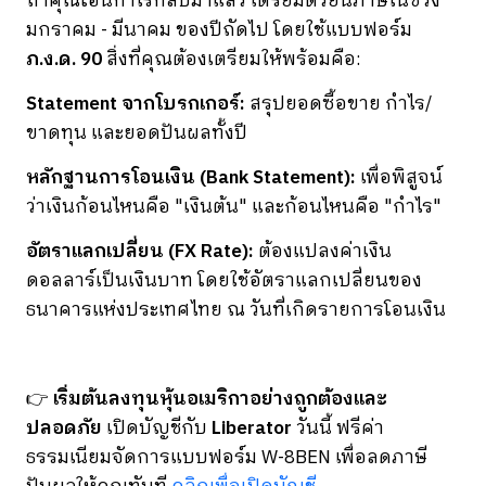
ถ้าคุณโอนกำไรกลับมาแล้ว เตรียมตัวยื่นภาษีในช่วง
มกราคม - มีนาคม ของปีถัดไป โดยใช้แบบฟอร์ม
ภ.ง.ด. 90
สิ่งที่คุณต้องเตรียมให้พร้อมคือ:
Statement จากโบรกเกอร์:
สรุปยอดซื้อขาย กำไร/
ขาดทุน และยอดปันผลทั้งปี
หลักฐานการโอนเงิน (Bank Statement):
เพื่อพิสูจน์
ว่าเงินก้อนไหนคือ "เงินต้น" และก้อนไหนคือ "กำไร"
อัตราแลกเปลี่ยน (FX Rate):
ต้องแปลงค่าเงิน
ดอลลาร์เป็นเงินบาท โดยใช้อัตราแลกเปลี่ยนของ
ธนาคารแห่งประเทศไทย ณ วันที่เกิดรายการโอนเงิน
👉
เริ่มต้นลงทุนหุ้นอเมริกาอย่างถูกต้องและ
ปลอดภัย
เปิดบัญชีกับ
Liberator
วันนี้ ฟรีค่า
ธรรมเนียมจัดการแบบฟอร์ม W-8BEN เพื่อลดภาษี