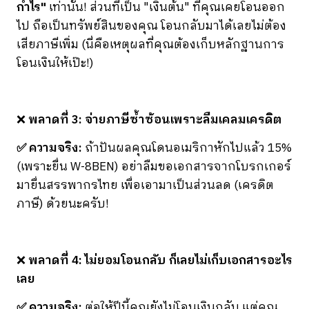
กำไร"
เท่านั้น! ส่วนที่เป็น "เงินต้น" ที่คุณเคยโอนออก
ไป ถือเป็นทรัพย์สินของคุณ โอนกลับมาได้เลยไม่ต้อง
เสียภาษีเพิ่ม (นี่คือเหตุผลที่คุณต้องเก็บหลักฐานการ
โอนเงินให้เป๊ะ!)
❌
พลาดที่ 3: จ่ายภาษีซ้ำซ้อนเพราะลืมเคลมเครดิต
✅ ความจริง:
ถ้าปันผลคุณโดนอเมริกาหักไปแล้ว 15%
(เพราะยื่น W-8BEN) อย่าลืมขอเอกสารจากโบรกเกอร์
มายื่นสรรพากรไทย เพื่อเอามาเป็นส่วนลด (เครดิต
ภาษี) ด้วยนะครับ!
❌
พลาดที่ 4: ไม่ยอมโอนกลับ ก็เลยไม่เก็บเอกสารอะไร
เลย
✅ ความจริง:
ต่อให้ปีนี้คุณยังไม่โอนเงินกลับ แต่คุณ