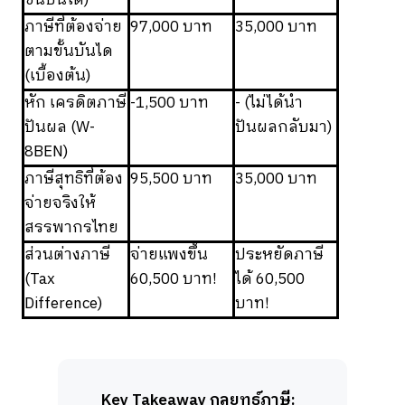
ภาษีที่ต้องจ่าย
97,000 บาท
35,000 บาท
ตามขั้นบันได
(เบื้องต้น)
หัก เครดิตภาษี
-1,500 บาท
- (ไม่ได้นำ
ปันผล (W-
ปันผลกลับมา)
8BEN)
ภาษีสุทธิที่ต้อง
95,500 บาท
35,000 บาท
จ่ายจริงให้
สรรพากรไทย
ส่วนต่างภาษี
จ่ายแพงขึ้น
ประหยัดภาษี
(Tax
60,500 บาท!
ได้ 60,500
Difference)
บาท!
Key Takeaway กลยุทธ์ภาษี: