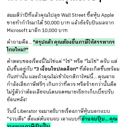
สมมติว่าปีที่แล้วคุณไปลุย Wall Street ซื้อหุ้น Apple
ขายทำกำไรมาได้ 50,000 บาท แล้วยังรับปันผลจาก
Microsoft มาอีก 10,000 บาท
คำถามคือ...
"สรุปแล้ว คุณต้องยื่นภาษีให้สรรพากร
ไทยไหม?"
คำตอบของเรื่องนี้ไม่ใช่แค่ "ใช่" หรือ "ไม่ใช่" ครับ แต่
มันขึ้นอยู่กับ
"3 เงื่อนไขปลดล็อก"
ที่ต้องเกิดขึ้นพร้อม
กันเท่านั้น และถ้าคุณไม่เข้าใจกติกาใหม่นี้... คุณอาจ
กำลังเสียภาษีฟรีๆ เกินกว่าที่ควร หรือร้ายกว่านั้นคือ
ไม่รู้ตัวว่าต้องเสียจนโดนจดหมายเรียกเก็บเบี้ยปรับ
ย้อนหลัง!
วันนี้ Liberator จะมาอธิบายเรื่องภาษีหุ้นนอกแบบ
"รวบตึง" ตั้งแต่ต้นจนจบ เอาแบบที่
อ่านจบปุ๊บ... คุณ
วางแผนภาษีเป็นปั๊บ