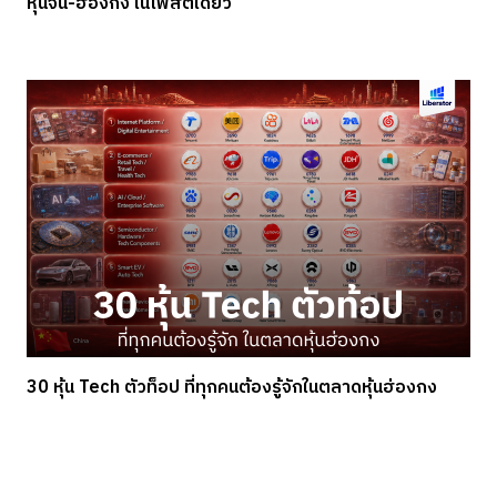
หุ้นจีน-ฮ่องกง ในโพสต์เดียว
30 หุ้น Tech ตัวท็อป ที่ทุกคนต้องรู้จักในตลาดหุ้นฮ่องกง