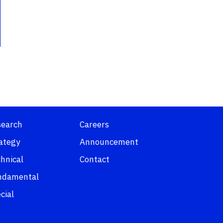
search
Careers
ategy
Announcement
hnical
Contact
ndamental
cial