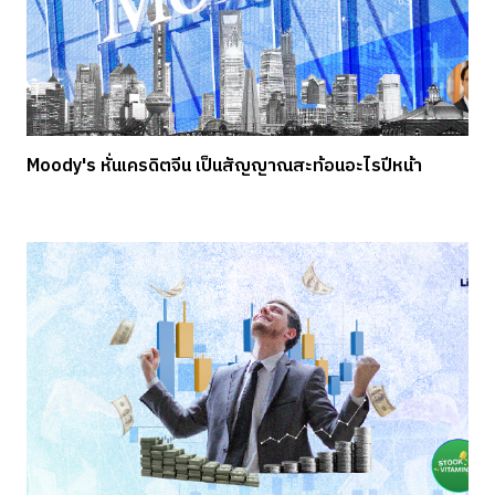
Moody's หั่นเครดิตจีน เป็นสัญญาณสะท้อนอะไรปีหน้า