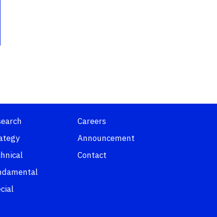
search
Careers
ategy
Announcement
hnical
Contact
ndamental
cial