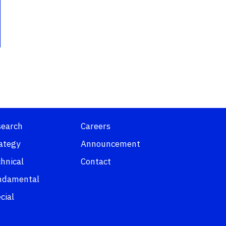
search
Careers
ategy
Announcement
hnical
Contact
ndamental
cial