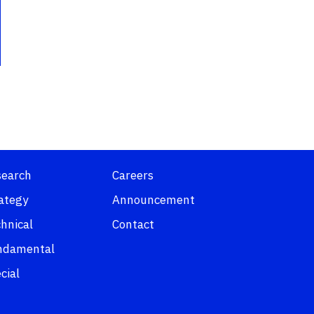
search
Careers
ategy
Announcement
hnical
Contact
ndamental
cial