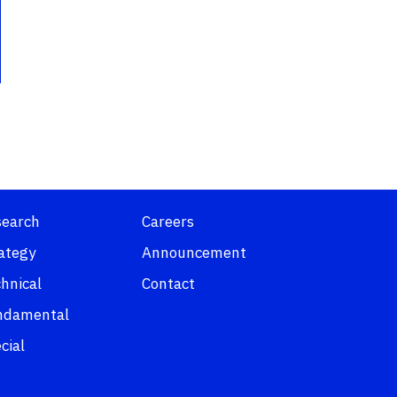
search
Careers
ategy
Announcement
hnical
Contact
ndamental
cial