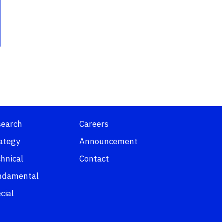
search
Careers
ategy
Announcement
hnical
Contact
ndamental
cial