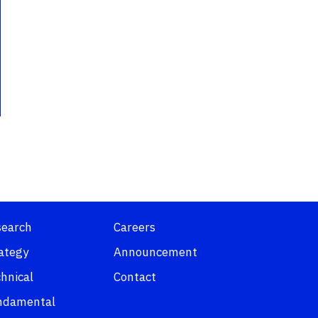
search
Careers
ategy
Announcement
hnical
Contact
ndamental