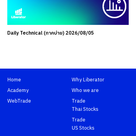
Daily Technical (ภาคบ่าย) 2026/08/05
Home
Why Liberator
Academy
Who we are
WebTrade
Trade
Thai Stocks
Trade
US Stocks