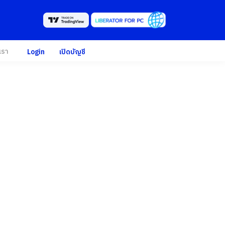
เรา
Login
เปิดบัญชี