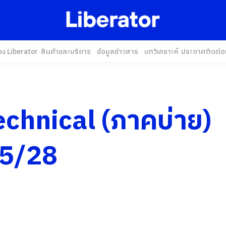
อง Liberator
สินค้าและบริการ
ข้อมูลข่าวสาร
บทวิเคราะห์
ประกาศ
ติดต่อ
echnical (ภาคบ่าย)
5/28