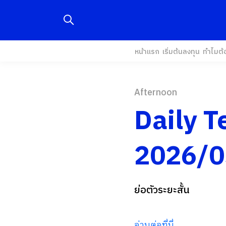
หน้าแรก
เริ่มต้นลงทุน
ทำไมต้
Afternoon
Daily T
2026/0
ย่อตัวระยะสั้น
อ่านต่อที่นี่